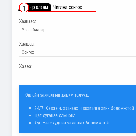
- р алхам
Чиглэл сонгох
1
Хаанаас:
Хаашаа:
Хэзээ:
Онлайн захиалгын давуу талууд:
24/7. Хэзээ ч, хаанаас ч захиалга хийх боломжтой.
Цаг хугацаа хэмнэнэ.
Хүссэн суудлаа захиалах боломжтой.