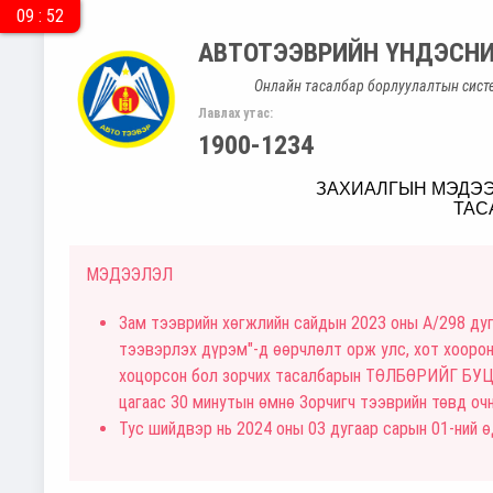
09 : 52
АВТОТЭЭВРИЙН ҮНДЭСНИ
Онлайн тасалбар борлуулалтын сист
Лавлах утас:
1900-1234
ЗАХИАЛГЫН МЭДЭЭ
ТАС
МЭДЭЭЛЭЛ
Зам тээврийн хөгжлийн сайдын 2023 оны A/298 дуг
тээвэрлэх дүрэм"-д өөрчлөлт орж улс, хот хоорон
хоцорсон бол зорчих тасалбарын ТӨЛБӨРИЙГ БУЦА
цагаас 30 минутын өмнө Зорчигч тээврийн төвд очн
Тус шийдвэр нь 2024 оны 03 дугаар сарын 01-ний 